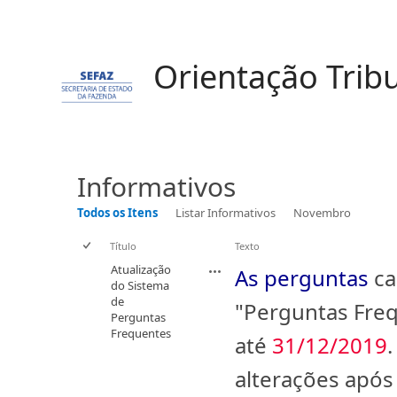
Orientação Tribu
Informativos
Todos os Itens
Listar Informativos
Novembro
Título
Texto
Atualização
As perguntas
ca
do Sistema
de
"Perguntas Fre
Perguntas
Frequentes
até
31/12/2019
alterações após