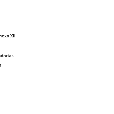
nexo XII
adorias
S