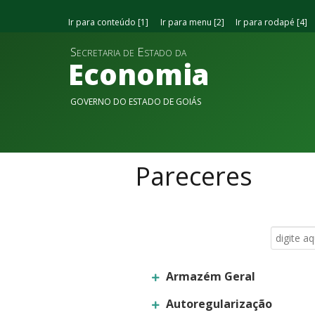
Ir para conteúdo
1
Ir para menu
2
Ir para rodapé
4
Secretaria de Estado da
Economia
GOVERNO DO ESTADO DE GOIÁS
Pareceres
Armazém Geral
Autoregularização