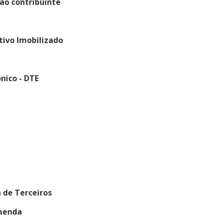
Não contribuinte
L
tivo Imobilizado
ônico - DTE
 de Terceiros
omenda